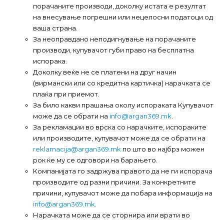
порачаните производи, доколку истата е резултат
на внесување погрешни или нецелосни податоци од
ваша страна.
За неоправдано неподигнување на порачаните
производи, купувачот губи право на бесплатна
испорака.
Доколку веќе не се платени на друг начин
(вирмански или со кредитна картичка) нарачката се
плаќа при приемот.
За било какви прашања околу испораката Купувачот
може да се обрати на
info@argan369.mk
.
За рекламации во врска со нарачките, испораките
или производите, купувачот може да се обрати на
reklamacija@argan369.mk
по што во најбрз можен
рок ќе му се одговори на барањето.
Компанијата го задржува правото да не ги испорача
производите од разни причини. За конкретните
причини, купувачот може да побара информација на
info@argan369.mk
.
Нарачката може да се сторнира или врати во