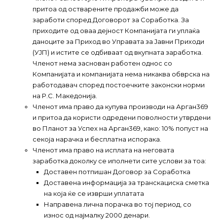
притоа од остварените продажби може да
заработи според Договорот за Соработка. За
приходите од оваа дејност Компанијата ги уплаќа
даноците за Приход во Управата за Јавни Приходи
(УЈП) и истите се одбиваат од вкупната заработка.
Членот нема заснован работен однос со
Компанијата и компанијата нема никаква обврска на
работодавач според постоечките законски норми
на Р.С. Македонија.
Членот има право да купува производи на Арган369
и притоа да користи одредени поволности утврдени
во Планот за Успех на Арган369, како: 10% попуст на
секоја нарачка и бесплатна испорака.
Членот има право на исплата на неговата
заработка доколку се иполнети сите услови за тоа:
Доставен потпишан Договор за Соработка
Доставена информација за транскациска сметка
на која ќе се изврши уплатата
Направена лична порачка во тој период, со
износ од најмалку 2000 денари.