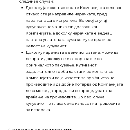
следниве случаи:
Доколку ја исконтактирате Компанијата веднаш
откако сте ја направиле нарачката, пред
нарачката да е испратена. Во овој случај
купувачот нема никакви долгови кон
Компанијата, а доколку нарачката е веднаш
платена уплатената сума ќе му се врати во
целост на купувачот.
Доколку нарачката е веќе испратена, може да
се врати доколку не е отворана и е во
оригиналното пакување. Купувачот
задолжително треба да стапи во контакт со
Компанијата и да ја извести за враќањето на
производите и да добие потврда од Компанијата
дека може да продолжи со процедурата на
враќање на производите. Во овој случај
купувачот го плаќа само износот на трошоците
за испорака.