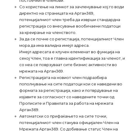
постоечките членови.
Со користење на линкот за зачленување кој го води
директно на страницата на Арган369,
потенцијалниот член треба да изврши стандардна
регистрација со внесување вообичаени податоци
за креирање на членството.
За да се почне со регистација, потенцијалниот Член
мора да има валидна имејл адреса.
Имејл адресата е клучен елеменат во функција на
секој Член, тоа е главна идентификација за членот, и
со неа се поврзуваат сите бизнис активности во
мрежата на Арган369.
Регистрацијата на новиот член подразбира
пополнување на сите податоци кои се наведени во
формата за регистрација, како и потврдување на
изјавите за согласност со наведените точки од
Прописите и Правилата за работа на мрежата
Арган369.
Автоматски со прифаќањето на сите точки,
потенцијалниот член станува официјален Член на
Мрежата Арган369. Со добивање статус Член на