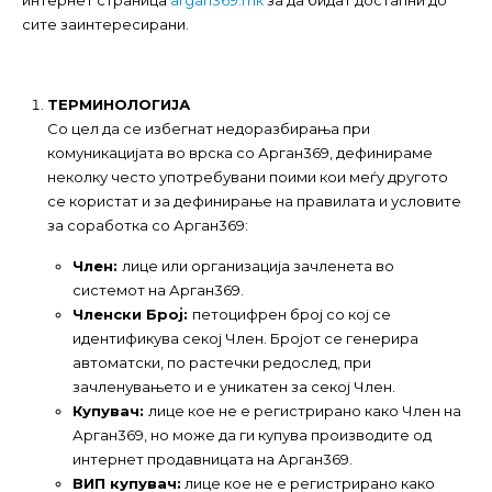
интернет страница
argan369.mк
за да бидат достапни до
сите заинтересирани.
ТЕРМИНОЛОГИЈА
Со цел да се избегнат недоразбирања при
комуникацијата во врска со Арган369, дефинираме
неколку често употребувани поими кои меѓу другото
се користат и за дефинирање на правилата и условите
за соработка со Арган369:
Член:
лице или организација зачленета во
системот на Арган369.
Членски Број:
петоцифрен број со кој се
идентификува секој Член. Бројот се генерира
автоматски, по растечки редослед, при
зачленувањето и е уникатен за секој Член.
Купувач:
лице кое не е регистрирано како Член на
Арган369, но може да ги купува производите од
интернет продавницата на Арган369.
ВИП купувач:
лице кое не е регистрирано како