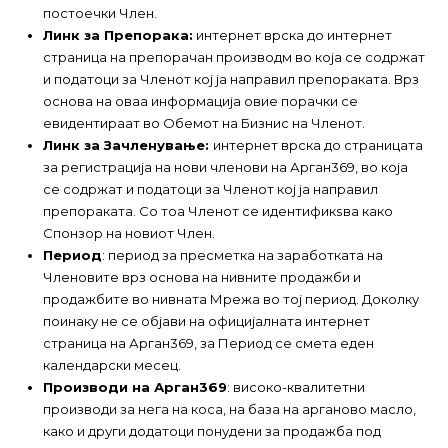
постоечки Член.
Линк за Препорака:
интернет врска до интернет
страница на препорачан производм во која се содржат
и податоци за Членот кој ја направил препораката. Врз
основа на оваа информација овие порачки се
евидентираат во Обемот на Бизнис на Членот.
Линк за Зачленување:
интернет врска до страницата
за регистрација на нови членови на Арган369, во која
се содржат и податоци за Членот кој ја направил
препораката. Со тоа Членот се идентификѕва како
Спонзор на новиот Член.
Период
: период за пресметка на заработката на
Членовите врз основа на нивните продажби и
продажбите во нивната Мрежа во тој период. Доколку
поинаку не се објави на официјалната интернет
страница на Арган369, за Период се смета еден
календарски месец.
Производи на Арган369
: високо-квалитетни
производи за нега на коса, на база на арганово масло,
како и други додатоци понудени за продажба под