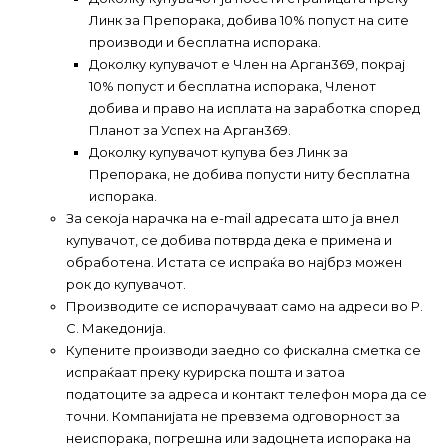
Линк за Препорака, добива 10% попуст на сите
производи и бесплатна испорака.
Доколку купувачот е Член на Арган369, покрај
10% попуст и бесплатна испорака, Членот
добива и право на исплата на заработка според
Планот за Успех на Арган369.
Доколку купувачот купува без Линк за
Препорака, не добива попусти ниту бесплатна
испорака.
За секоја нарачка на e-mail адресата што ја внел
купувачот, се добива потврда дека е примена и
обработена. Истата се испраќа во најбрз можен
рок до купувачот.
Производите се испорачуваат само на адреси во Р.
С. Македонија.
Купените производи заедно со фискална сметка се
испраќаат преку курирска пошта и затоа
податоците за адреса и контакт телефон мора да се
точни. Компанијата не превзема одговорност за
неиспорака, погрешна или задоцнета испорака на