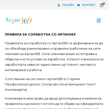
0
НАЈАВА
КОНТАКТ
ПРАВИЛА
ЗА СОРАБОТКА СО АРГАН369
Правилата за соработка со Арган369 се дефинирани за да
се обезбеди рамноправно и правилно работење на сите
членови на Арган369. Сите членови имаат исти права и
обврски и исти услови за заработка. Успехот и висината на
заработката зависат единствено од Членот, неговото
ангажирање и работа.
Сопственик на системот Арган369 е Стајлинг
Професионал дооел, Скопје (во понатамошниот текст
Компанијата).
Компанијата има право да врши дополнувања и измени на
правилата и должност истите да ги објави на официјалната