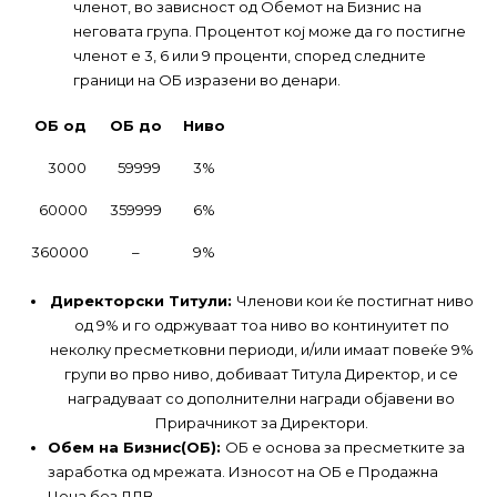
членот, во зависност од Обемот на Бизнис на
неговата група. Процентот кој може да го постигне
членот е 3, 6 или 9 проценти, според следните
граници на ОБ изразени во денари.
ОБ од
ОБ до
Ниво
3000
59999
3%
60000
359999
6%
360000
–
9%
Директорски Титули:
Членови кои ќе постигнат ниво
од 9% и го одржуваат тоа ниво во континуитет по
неколку пресметковни периоди, и/или имаат повеќе 9%
групи во прво ниво, добиваат Титула Директор, и се
наградуваат со дополнителни награди објавени во
Прирачникот за Директори.
Обем на Бизнис(ОБ):
ОБ е основа за пресметките за
заработка од мрежата. Износот на ОБ е Продажна
Цена без ДДВ.