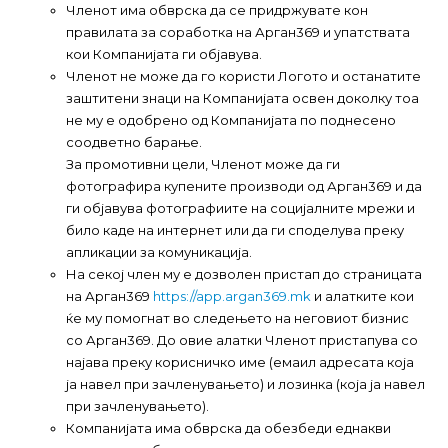
Членот има обврска да се придржувате кон
правилата за соработка на Арган369 и упатствата
кои Компанијата ги објавува.
Членот не може да го користи Логото и останатите
заштитени знаци на Компанијата освен доколку тоа
не му е одобрено од Компанијата по поднесено
соодветно барање.
За промотивни цели, Членот може да ги
фотографира купените производи од Арган369 и да
ги објавува фотографиите на социјалните мрежи и
било каде на интернет или да ги споделува преку
апликации за комуникација.
На секој член му е дозволен пристап до страницата
на Арган369
https://app.argan369.mk
и алатките кои
ќе му помогнат во следењето на неговиот бизнис
со Арган369. До овие алатки Членот пристапува со
најава преку корисничко име (емаил адресата која
ја навел при зачленувањето) и лозинка (која ја навел
при зачленувањето).
Компанијата има обврска да обезбеди еднакви