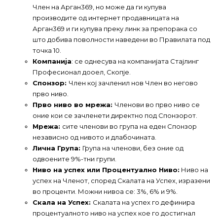
Член на Арган369, но може да ги купува
производите од интернет продавницата на
Арган369 и ги купува преку линк за препорака со
што добива поволности наведени во Правилата под
точка 10.
Компанија
: се однесува на компанијата Стајлинг
Професионал дооел, Скопје.
Спонзор:
Член кој зачленил нов Член во негово
прво ниво.
Прво ниво во мрежа:
Членови во прво ниво се
оние кои се зачленети директно под Спонзорот.
Мрежа:
сите членови во група на еден Спонзор
независно од нивото и длабочината.
Лична Група:
Група на членови, без оние од
одвоените 9%-тни групи.
Ниво на успех или Процентуално Ниво:
Ниво на
успех на Членот, според Скалата на Успех, изразени
во проценти. Можни нивоа се: 3%, 6% и 9%.
Скала на Успех:
Скалата на успех го дефинира
процентуалното ниво на успех кое го достигнал