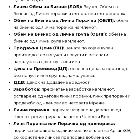
Личен Обем на Бизнис (ЛОБ):
Вкупен Обем на
Бизнис од Лични порачки и од порачки од препорака.
Обем на Бизнис од Лична Порачка (ОБЛП):
обем
на бизнис од Лична порачка на Членот.
Обем на Бизнис од Лична Група (ОБЛГ):
обем на
бизнис од Лична Група на Членот.
Продажна Цена (ПЦ):
цената по која е купен
производот со вклучени попусти и останати
намалувања доколку такви има.
Цена на Производ(ЦП):
основна цена на производ
без попусти или друг вид намалувања.
ДДВ:
Данок на Додадена Вредност.
Заработка:
пресметана заработка на Членот,
остварена од негови лични порачки, линк препораки и
продажби од Членови во неговата Мрежа.
Лична порачка:
порачка направена директно од
Членот, регистрирана на негов Членски Број.
Линк Порачка или Порачка од препорака:
порачка направена од лице кое не е член на Арган369,
со користење линк за препорака добиена од