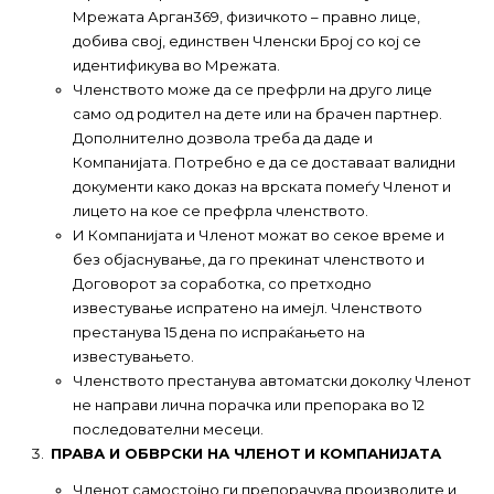
Мрежата Арган369, физичкото – правно лице,
добива свој, единствен Членски Број со кој се
идентификува во Мрежата.
Членството може да се префрли на друго лице
само од родител на дете или на брачен партнер.
Дополнително дозвола треба да даде и
Компанијата. Потребно е да се доставаат валидни
документи како доказ на врската помеѓу Членот и
лицето на кое се префрла членството.
И Компанијата и Членот можат во секое време и
без објаснување, да го прекинат членството и
Договорот за соработка, со претходно
известување испратено на имејл. Членството
престанува 15 дена по испраќањето на
известувањето.
Членството престанува автоматски доколку Членот
не направи лична порачка или препорака во 12
последователни месеци.
ПРАВА И ОБВРСКИ НА ЧЛЕНОТ
И КОМПАНИЈАТА
Членот самостојно ги препорачува производите и