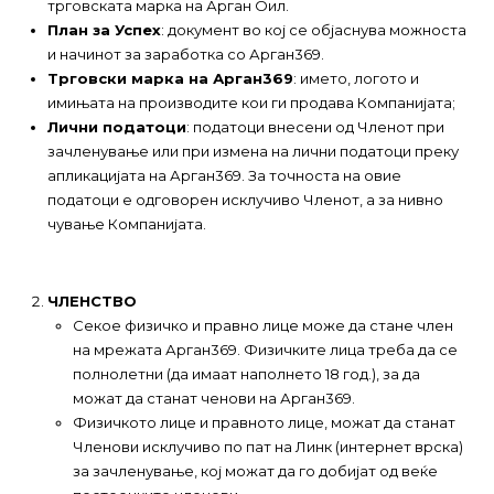
трговската марка на Арган Оил.
План за Успех
: документ во кој се објаснува можноста
и начинот за заработка со Арган369.
Трговски марка на Арган369
: името, логото и
имињата на производите кои ги продава Компанијата;
Лични податоци
: податоци внесени од Членот при
зачленување или при измена на лични податоци преку
апликацијата на Арган369. За точноста на овие
податоци е одговорен исклучиво Членот, а за нивно
чување Компанијата.
ЧЛЕНСТВО
Секое физичко и правно лице може да стане член
на мрежата Арган369. Физичките лица треба да се
полнолетни (да имаат наполнето 18 год.), за да
можат да станат ченови на Арган369.
Физичкото лице и правното лице, можат да станат
Членови исклучиво по пат на Линк (интернет врска)
за зачленување, кој можат да го добијат од веќе