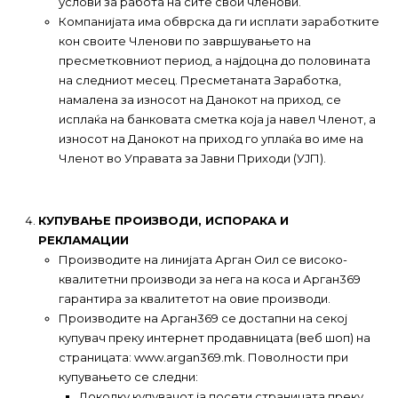
услови за работа на сите свои членови.
Компанијата има обврска да ги исплати заработките
кон своите Членови по завршувањето на
пресметковниот период, а најдоцна до половината
на следниот месец. Пресметаната Заработка,
намалена за износот на Данокот на приход, се
исплаќа на банковата сметка која ја навел Членот, а
износот на Данокот на приход го уплаќа во име на
Членот во Управата за Јавни Приходи (УЈП).
КУПУВАЊЕ ПРОИЗВОДИ, ИСПОРАКА И
РЕКЛАМАЦИИ
Производите на линијата Арган Оил се високо-
квалитетни производи за нега на коса и Арган369
гарантира за квалитетот на овие производи.
Производите на Арган369 се достапни на секој
купувач преку интернет продавницата (веб шоп) на
страницата: www.argan369.mk. Поволности при
купувањето се следни:
Доколку купувачот ја посети страницата преку