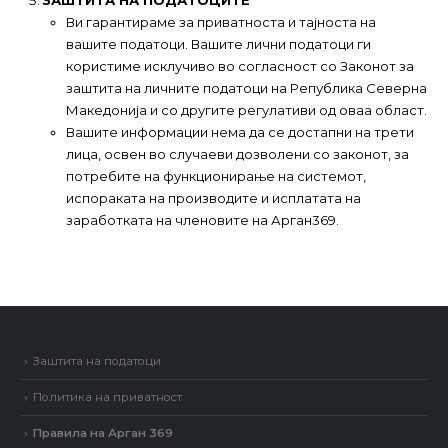
ЗАШТИТА НА ПОДАТОЦИТЕ
Ви гарантираме за приватноста и тајноста на
вашите податоци. Вашите лични податоци ги
користиме исклучиво во согласност со Законот за
заштита на личните податоци на Република Северна
Македонија и со другите регулативи од оваа област.
Вашите информации нема да се достапни на трети
лица, освен во случаеви дозволени со законот, за
потребите на функционирање на системот,
испораката на производите и исплатата на
заработката на членовите на Арган369.
Заштита на податоци
Политика на приватност
Правила на Арган 369